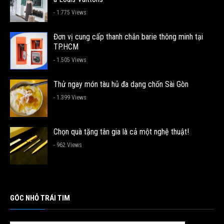
- 1.775 Views
Đơn vị cung cấp thanh chắn barie thông minh tại
TP.HCM
- 1.505 Views
Thử ngay món tàu hủ đa dạng chốn Sài Gòn
- 1.399 Views
Chọn quà tặng tân gia là cả một nghệ thuật!
- 962 Views
GÓC NHỎ TRÁI TIM