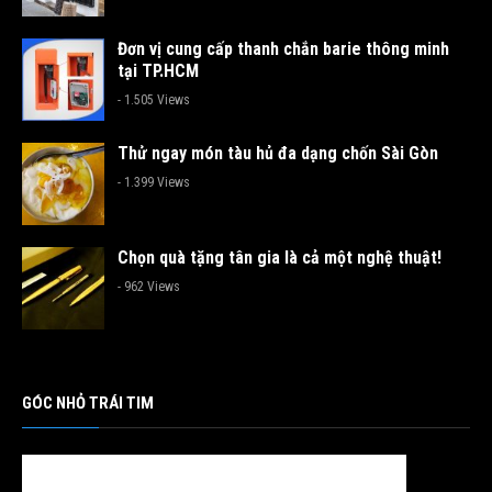
Đơn vị cung cấp thanh chắn barie thông minh
tại TP.HCM
- 1.505 Views
Thử ngay món tàu hủ đa dạng chốn Sài Gòn
- 1.399 Views
Chọn quà tặng tân gia là cả một nghệ thuật!
- 962 Views
GÓC NHỎ TRÁI TIM