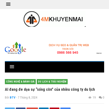
CÔNG NGHỆ & ĐÁNH GIÁ
DU LỊCH & TRẢI NGHIỆM
AI đang đe dọa sự “sống còn” của nhiều công ty du lịch
Bởi
BTV
- 7 Tháng 8, 2024
19
0