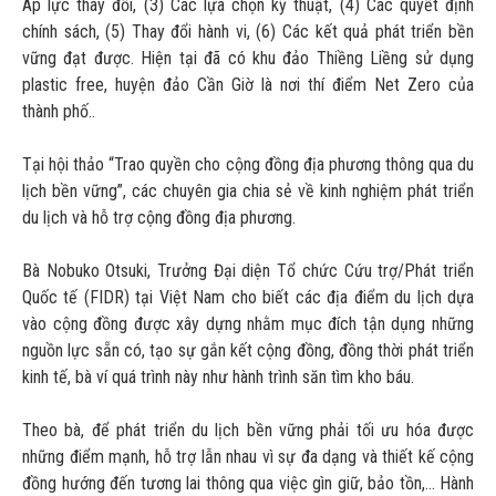
Áp lực thay đổi, (3) Các lựa chọn kỹ thuật, (4) Các quyết định
chính sách, (5) Thay đổi hành vi, (6) Các kết quả phát triển bền
vững đạt được. Hiện tại đã có khu đảo Thiềng Liềng sử dụng
plastic free, huyện đảo Cần Giờ là nơi thí điểm Net Zero của
thành phố..
Tại hội thảo “Trao quyền cho cộng đồng địa phương thông qua du
lịch bền vững”, các chuyên gia chia sẻ về kinh nghiệm phát triển
du lịch và hỗ trợ cộng đồng địa phương.
Bà Nobuko Otsuki, Trưởng Đại diện Tổ chức Cứu trợ/Phát triển
Quốc tế (FIDR) tại Việt Nam cho biết các địa điểm du lịch dựa
vào cộng đồng được xây dựng nhằm mục đích tận dụng những
nguồn lực sẵn có, tạo sự gắn kết cộng đồng, đồng thời phát triển
kinh tế, bà ví quá trình này như hành trình săn tìm kho báu.
Theo bà, để phát triển du lịch bền vững phải tối ưu hóa được
những điểm mạnh, hỗ trợ lẫn nhau vì sự đa dạng và thiết kế cộng
đồng hướng đến tương lai thông qua việc gìn giữ, bảo tồn,… Hành