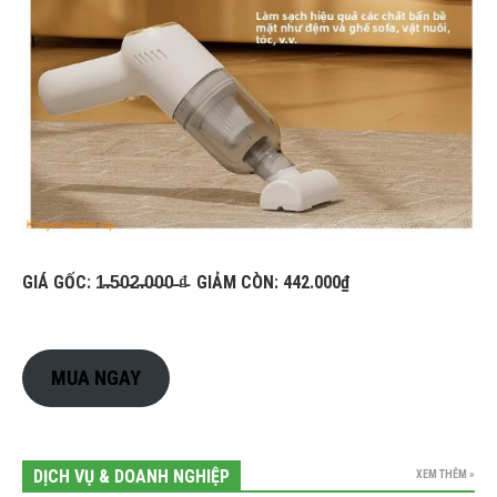
GIÁ GỐC: 1̵.̵5̵0̵2̵.̵0̵0̵0̵ ̵₫̵ GIẢM CÒN: 442.000₫
MUA NGAY
DỊCH VỤ & DOANH NGHIỆP
XEM THÊM »