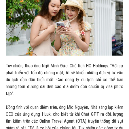
Tuy nhiên, theo ông Ngô Minh Đức, Chủ tịch HG Holdings: “Với sự
phát triển với tốc độ chóng mặt, AI sẽ khiến những đơn vị tư vấn
du lịch dần dần biến mất. Các công ty du lịch chỉ có thể bán
những tour đường dài đến các địa điểm cần chuẩn bị visa phức
tạp”.
Đồng tình với quan điểm trên, ông Mic Nguyễn, Nhà sáng lập kiêm
CEO của ứng dụng Huuk, cho biết từ khi Chat GPT ra đời, lượng
tìm kiếm trên các Online Travel Agent (OTA) truyền thống đã sụt
giảm rõ rệt. “Đó là cơ hội của chúng tôi. Tuy nhiên các công ty du