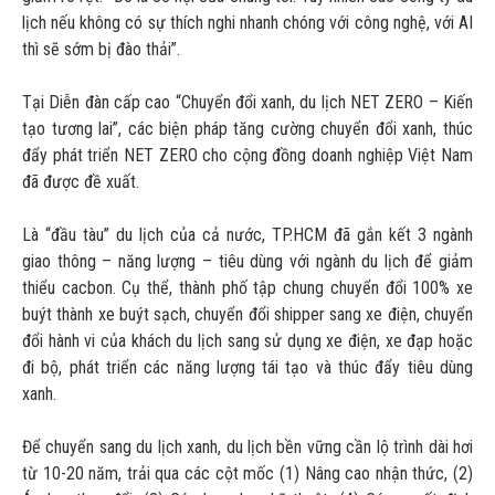
lịch nếu không có sự thích nghi nhanh chóng với công nghệ, với AI
thì sẽ sớm bị đào thải”.
Tại Diễn đàn cấp cao “Chuyển đổi xanh, du lịch NET ZERO – Kiến
tạo tương lai”, các biện pháp tăng cường chuyển đổi xanh, thúc
đẩy phát triển NET ZERO cho cộng đồng doanh nghiệp Việt Nam
đã được đề xuất.
Là “đầu tàu” du lịch của cả nước, TP.HCM đã gắn kết 3 ngành
giao thông – năng lượng – tiêu dùng với ngành du lịch để giảm
thiểu cacbon. Cụ thể, thành phố tập chung chuyển đổi 100% xe
buýt thành xe buýt sạch, chuyển đổi shipper sang xe điện, chuyển
đổi hành vi của khách du lịch sang sử dụng xe điện, xe đạp hoặc
đi bộ, phát triển các năng lượng tái tạo và thúc đẩy tiêu dùng
xanh.
Để chuyển sang du lịch xanh, du lịch bền vững cần lộ trình dài hơi
từ 10-20 năm, trải qua các cột mốc (1) Nâng cao nhận thức, (2)