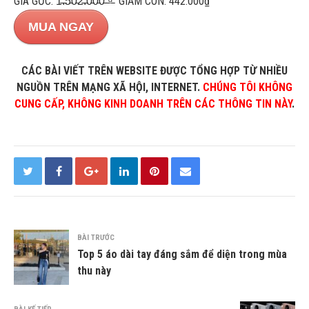
GIÁ GỐC: 1̵.̵5̵0̵2̵.̵0̵0̵0̵ ̵₫̵ GIẢM CÒN: 442.000₫
MUA NGAY
CÁC BÀI VIẾT TRÊN WEBSITE ĐƯỢC TỔNG HỢP TỪ NHIỀU
NGUỒN TRÊN MẠNG XÃ HỘI, INTERNET.
CHÚNG TÔI KHÔNG
CUNG CẤP, KHÔNG KINH DOANH TRÊN CÁC THÔNG TIN NÀY
.
BÀI TRƯỚC
Top 5 áo dài tay đáng sắm để diện trong mùa
thu này