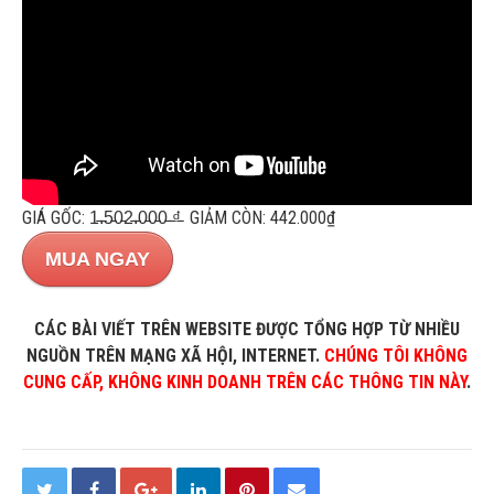
GIÁ GỐC: 1̵.̵5̵0̵2̵.̵0̵0̵0̵ ̵₫̵ GIẢM CÒN: 442.000₫
MUA NGAY
CÁC BÀI VIẾT TRÊN WEBSITE ĐƯỢC TỔNG HỢP TỪ NHIỀU
NGUỒN TRÊN MẠNG XÃ HỘI, INTERNET.
CHÚNG TÔI KHÔNG
CUNG CẤP, KHÔNG KINH DOANH TRÊN CÁC THÔNG TIN NÀY
.