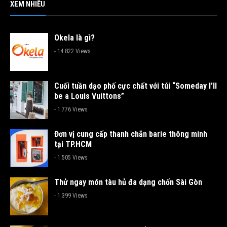
XEM NHIỀU
Okela là gì?
- 14.822 Views
Cuối tuần dạo phố cực chất với túi “Someday I’ll
be a Louis Vuittons”
- 1.776 Views
Đơn vị cung cấp thanh chắn barie thông minh
tại TP.HCM
- 1.505 Views
Thử ngay món tàu hủ đa dạng chốn Sài Gòn
- 1.399 Views