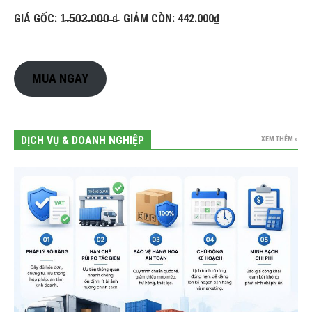
GIÁ GỐC: 1̵.̵5̵0̵2̵.̵0̵0̵0̵ ̵₫̵ GIẢM CÒN: 442.000₫
MUA NGAY
DỊCH VỤ & DOANH NGHIỆP
XEM THÊM »