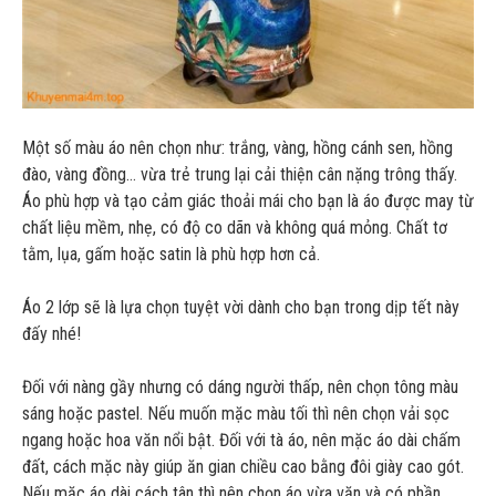
Một số màu áo nên chọn như: trắng, vàng, hồng cánh sen, hồng
đào, vàng đồng… vừa trẻ trung lại cải thiện cân nặng trông thấy.
Áo phù hợp và tạo cảm giác thoải mái cho bạn là áo được may từ
chất liệu mềm, nhẹ, có độ co dãn và không quá mỏng. Chất tơ
tằm, lụa, gấm hoặc satin là phù hợp hơn cả.
Áo 2 lớp sẽ là lựa chọn tuyệt vời dành cho bạn trong dịp tết này
đấy nhé!
Đối với nàng gầy nhưng có dáng người thấp, nên chọn tông màu
sáng hoặc pastel. Nếu muốn mặc màu tối thì nên chọn vải sọc
ngang hoặc hoa văn nổi bật. Đối với tà áo, nên mặc áo dài chấm
đất, cách mặc này giúp ăn gian chiều cao bằng đôi giày cao gót.
Nếu mặc áo dài cách tân thì nên chọn áo vừa vặn và có phần