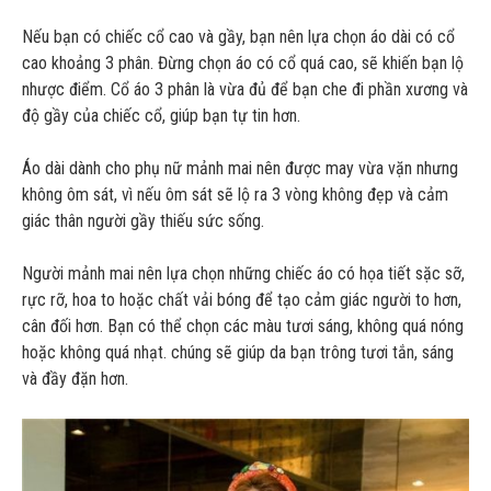
Nếu bạn có chiếc cổ cao và gầy, bạn nên lựa chọn áo dài có cổ
cao khoảng 3 phân. Đừng chọn áo có cổ quá cao, sẽ khiến bạn lộ
nhược điểm. Cổ áo 3 phân là vừa đủ để bạn che đi phần xương và
độ gầy của chiếc cổ, giúp bạn tự tin hơn.
Áo dài dành cho phụ nữ mảnh mai nên được may vừa vặn nhưng
không ôm sát, vì nếu ôm sát sẽ lộ ra 3 vòng không đẹp và cảm
giác thân người gầy thiếu sức sống.
Người mảnh mai nên lựa chọn những chiếc áo có họa tiết sặc sỡ,
rực rỡ, hoa to hoặc chất vải bóng để tạo cảm giác người to hơn,
cân đối hơn. Bạn có thể chọn các màu tươi sáng, không quá nóng
hoặc không quá nhạt. chúng sẽ giúp da bạn trông tươi tắn, sáng
và đầy đặn hơn.