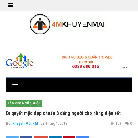
LÀM ĐẸP & SỨC KHỎE
Bí quyết mặc đẹp chuẩn 3 dáng người cho nàng diện tết
Bởi
Khuyến Mãi 4M
- 28 Tháng 1, 2018
158
0