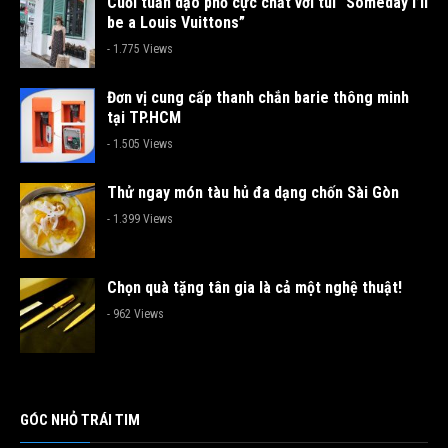
Cuối tuần dạo phố cực chất với túi “Someday I’ll
be a Louis Vuittons”
- 1.775 Views
Đơn vị cung cấp thanh chắn barie thông minh
tại TP.HCM
- 1.505 Views
Thử ngay món tàu hủ đa dạng chốn Sài Gòn
- 1.399 Views
Chọn quà tặng tân gia là cả một nghệ thuật!
- 962 Views
GÓC NHỎ TRÁI TIM