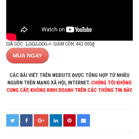
GIÁ GỐC: 1̵.̵5̵0̵2̵.̵0̵0̵0̵ ̵₫̵ GIẢM CÒN: 442.000₫
MUA NGAY
CÁC BÀI VIẾT TRÊN WEBSITE ĐƯỢC TỔNG HỢP TỪ NHIỀU
NGUỒN TRÊN MẠNG XÃ HỘI, INTERNET.
CHÚNG TÔI KHÔNG
CUNG CẤP, KHÔNG KINH DOANH TRÊN CÁC THÔNG TIN NÀY
.