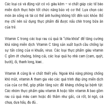
Các loại cá và động vật có vỏ giàu kẽm – vi chất giúp các tế bào
miễn dịch thực hiện tốt chức năng bảo vệ cơ thể. Lựa chọn các
món ăn sống và tái có thể ảnh hưởng không tốt đến sức khỏe. Bố
mẹ chỉ nên sử dụng thực phẩm đã được nấu chín trong bữa ăn
của trẻ.
Vitamin C trong các loại rau củ quả là “chìa khóa” để tăng cường
khả năng miễn dịch. Vitamin C tăng sản xuất bạch cầu chống lại
sự tấn công của vi khuẩn, virus. Các loại thực phẩm giàu vitamin
C gồm ớt chuông, bông cải, các loại quả họ nhà cam (cam, quýt,
bưởi), ổi, thanh long, kiwi…
Vitamin A cũng là vi chất thiết yếu. Ngoài khả năng phòng chống
khô mắt, vitamin A tham gia vào các quá trình đáp ứng miễn dịch
của của cơ thể, góp phần tăng sức đề kháng chống lại bệnh tật.
Các nhóm thực phẩm giàu vitamin A hoặc tiền vitamin A bao gồm
rau củ quả màu cam hoặc đỏ thẫm như gấc, cà rốt, bí ngô, cà
chua, dưa hấu, đu đủ…