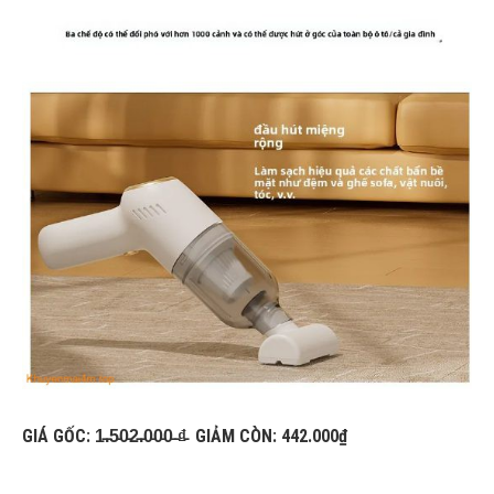
GIÁ GỐC: 1̵.̵5̵0̵2̵.̵0̵0̵0̵ ̵₫̵ GIẢM CÒN: 442.000₫