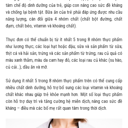
tâm chế độ dinh dưỡng của trẻ, giúp con nâng cao sức đề kháng
và chống lại bệnh tật. Bữa ăn của trẻ phải đáp ứng được nhu cầu
năng lượng, cân đối giữa 4 nhóm chất (chất bột đường, chất
đạm, chất béo, vitamin và khoáng chất).
Thực đơn có thể chuẩn bị từ ít nhất 5 trong 8 nhóm thực phẩm
như lương thực; các loại hạt hoặc đậu; sữa và sản phẩm từ sữa;
thịt cá và hải sản; trứng và các sản phẩm từ trứng; rau củ quả có
màu xanh thẫm, màu da cam hay đỏ; các loại rau củ khác (su hào,
củ cải…); dầu ăn và mỡ.
Sử dụng ít nhất 5 trong 8 nhóm thực phẩm trên có thể cung cấp
nhiều chất dinh dưỡng, hỗ trợ bổ sung các loại vitamin và khoáng
chất khác nhau giúp trẻ khỏe mạnh hơn. Một số loại thực phẩm
còn hỗ trợ duy trì và tăng cường hệ miễn dịch, nâng cao sức đề
kháng – điều mà các bố mẹ rất quan tâm trong thời dịch.