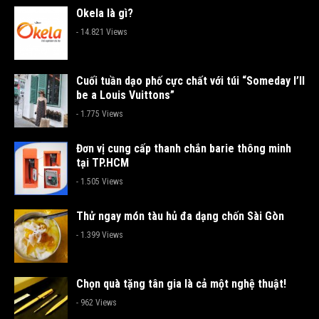
Okela là gì?
- 14.821 Views
Cuối tuần dạo phố cực chất với túi “Someday I’ll
be a Louis Vuittons”
- 1.775 Views
Đơn vị cung cấp thanh chắn barie thông minh
tại TP.HCM
- 1.505 Views
Thử ngay món tàu hủ đa dạng chốn Sài Gòn
- 1.399 Views
Chọn quà tặng tân gia là cả một nghệ thuật!
- 962 Views