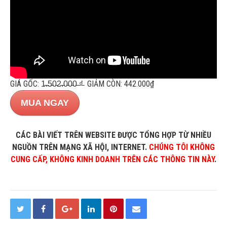
GIÁ GỐC: 1̵.̵5̵0̵2̵.̵0̵0̵0̵ ̵₫̵ GIẢM CÒN: 442.000₫
MUA NGAY
CÁC BÀI VIẾT TRÊN WEBSITE ĐƯỢC TỔNG HỢP TỪ NHIỀU
NGUỒN TRÊN MẠNG XÃ HỘI, INTERNET.
CHÚNG TÔI KHÔNG
CUNG CẤP, KHÔNG KINH DOANH TRÊN CÁC THÔNG TIN NÀY
.