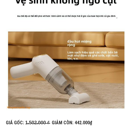
GIÁ GỐC: 1̵.̵5̵0̵2̵.̵0̵0̵0̵ ̵₫̵ GIẢM CÒN: 442.000₫