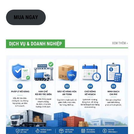
MUA NGAY
DỊCH VỤ & DOANH NGHIỆP
XEM THÊM »