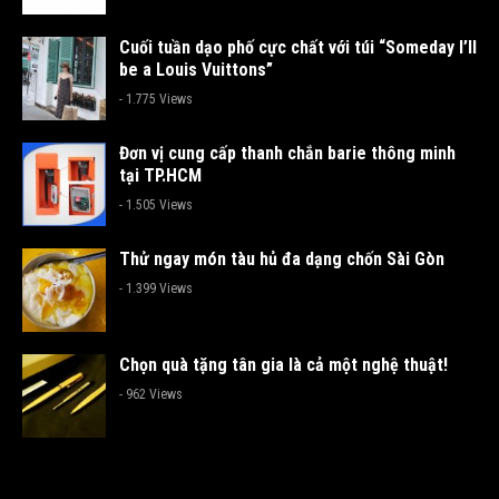
Cuối tuần dạo phố cực chất với túi “Someday I’ll
be a Louis Vuittons”
- 1.775 Views
Đơn vị cung cấp thanh chắn barie thông minh
tại TP.HCM
- 1.505 Views
Thử ngay món tàu hủ đa dạng chốn Sài Gòn
- 1.399 Views
Chọn quà tặng tân gia là cả một nghệ thuật!
- 962 Views