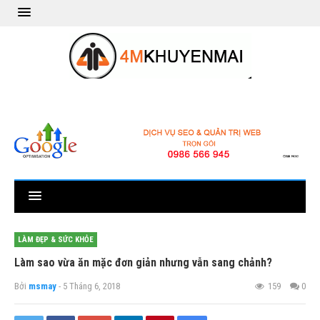
LÀM ĐẸP & SỨC KHỎE
Làm sao vừa ăn mặc đơn giản nhưng vẫn sang chảnh?
Bởi
msmay
- 5 Tháng 6, 2018
159
0