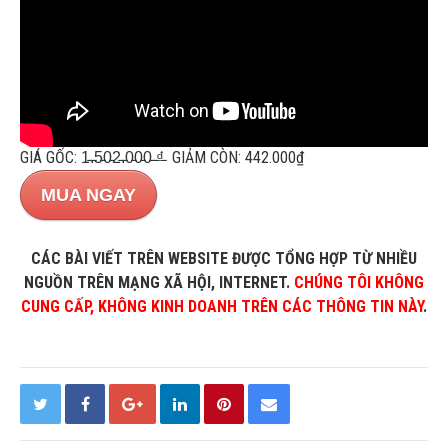
GIÁ GỐC: 1̵.̵5̵0̵2̵.̵0̵0̵0̵ ̵₫̵ GIẢM CÒN: 442.000₫
MUA NGAY
CÁC BÀI VIẾT TRÊN WEBSITE ĐƯỢC TỔNG HỢP TỪ NHIỀU
NGUỒN TRÊN MẠNG XÃ HỘI, INTERNET.
CHÚNG TÔI KHÔNG
CUNG CẤP, KHÔNG KINH DOANH TRÊN CÁC THÔNG TIN NÀY
.