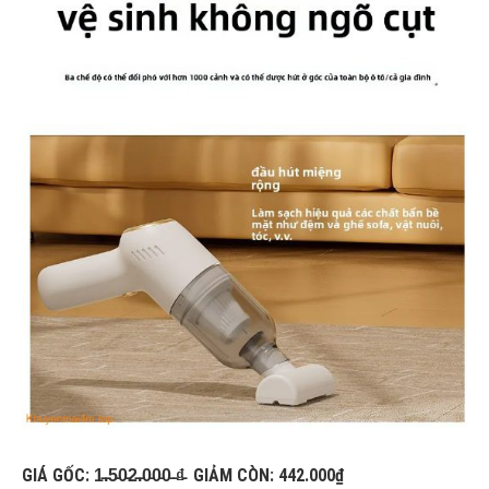
GIÁ GỐC: 1̵.̵5̵0̵2̵.̵0̵0̵0̵ ̵₫̵ GIẢM CÒN: 442.000₫