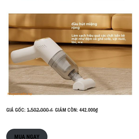
GIÁ GỐC: 1̵.̵5̵0̵2̵.̵0̵0̵0̵ ̵₫̵ GIẢM CÒN: 442.000₫
MUA NGAY