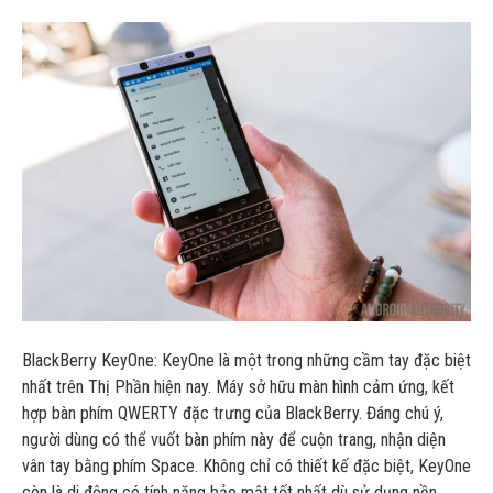
BlackBerry KeyOne: KeyOne là một trong những cầm tay đặc biệt
nhất trên Thị Phần hiện nay. Máy sở hữu màn hình cảm ứng, kết
hợp bàn phím QWERTY đặc trưng của BlackBerry. Đáng chú ý,
người dùng có thể vuốt bàn phím này để cuộn trang, nhận diện
vân tay bằng phím Space. Không chỉ có thiết kế đặc biệt, KeyOne
còn là di động có tính năng bảo mật tốt nhất dù sử dụng nền