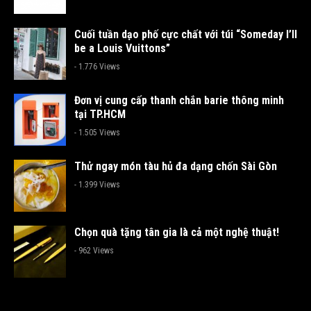
Cuối tuần dạo phố cực chất với túi “Someday I’ll
be a Louis Vuittons”
- 1.776 Views
Đơn vị cung cấp thanh chắn barie thông minh
tại TP.HCM
- 1.505 Views
Thử ngay món tàu hủ đa dạng chốn Sài Gòn
- 1.399 Views
Chọn quà tặng tân gia là cả một nghệ thuật!
- 962 Views