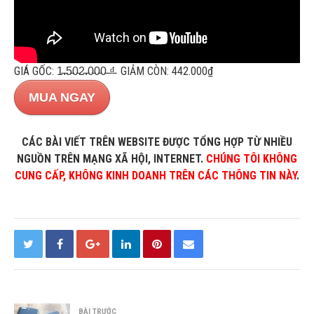
GIÁ GỐC: 1̵.̵5̵0̵2̵.̵0̵0̵0̵ ̵₫̵ GIẢM CÒN: 442.000₫
MUA NGAY
CÁC BÀI VIẾT TRÊN WEBSITE ĐƯỢC TỔNG HỢP TỪ NHIỀU
NGUỒN TRÊN MẠNG XÃ HỘI, INTERNET.
CHÚNG TÔI KHÔNG
CUNG CẤP, KHÔNG KINH DOANH TRÊN CÁC THÔNG TIN NÀY
.
BÀI TRƯỚC