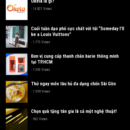
Okela là gì?
- 14.821 Views
Cuối tuần dạo phố cực chất với túi “Someday I’ll
be a Louis Vuittons”
- 1.775 Views
Đơn vị cung cấp thanh chắn barie thông minh
tại TP.HCM
- 1.505 Views
Thử ngay món tàu hủ đa dạng chốn Sài Gòn
- 1.399 Views
Chọn quà tặng tân gia là cả một nghệ thuật!
- 962 Views