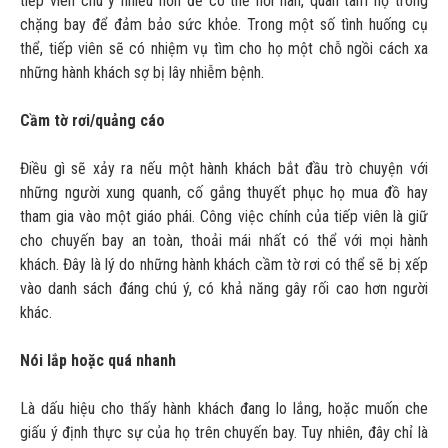
tiếp viên chú ý nhiều hơn để có thể hỏi han, quan tâm họ trong
chặng bay để đảm bảo sức khỏe. Trong một số tình huống cụ
thể, tiếp viên sẽ có nhiệm vụ tìm cho họ một chỗ ngồi cách xa
những hành khách sợ bị lây nhiễm bệnh.
Cầm tờ rơi/quảng cáo
Điều gì sẽ xảy ra nếu một hành khách bắt đầu trò chuyện với
những người xung quanh, cố gắng thuyết phục họ mua đồ hay
tham gia vào một giáo phái. Công việc chính của tiếp viên là giữ
cho chuyến bay an toàn, thoải mái nhất có thể với mọi hành
khách. Đây là lý do những hành khách cầm tờ rơi có thể sẽ bị xếp
vào danh sách đáng chú ý, có khả năng gây rối cao hơn người
khác.
Nói lắp hoặc quá nhanh
Là dấu hiệu cho thấy hành khách đang lo lắng, hoặc muốn che
giấu ý định thực sự của họ trên chuyến bay. Tuy nhiên, đây chỉ là