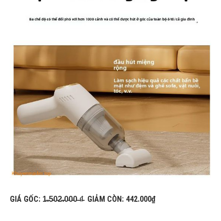
GIÁ GỐC: 1̵.̵5̵0̵2̵.̵0̵0̵0̵ ̵₫̵ GIẢM CÒN: 442.000₫