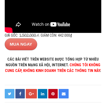
GIÁ GỐC: 1̵.̵5̵0̵2̵.̵0̵0̵0̵ ̵₫̵ GIẢM CÒN: 442.000₫
MUA NGAY
CÁC BÀI VIẾT TRÊN WEBSITE ĐƯỢC TỔNG HỢP TỪ NHIỀU
NGUỒN TRÊN MẠNG XÃ HỘI, INTERNET.
CHÚNG TÔI KHÔNG
CUNG CẤP, KHÔNG KINH DOANH TRÊN CÁC THÔNG TIN NÀY
.