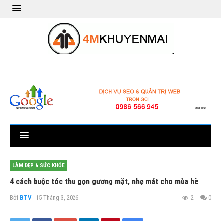
LÀM ĐẸP & SỨC KHỎE
4 cách buộc tóc thu gọn gương mặt, nhẹ mát cho mùa hè
Bởi
BTV
- 15 Tháng 3, 2026
2
0