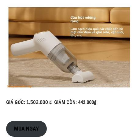
GIÁ GỐC: 1̵.̵5̵0̵2̵.̵0̵0̵0̵ ̵₫̵ GIẢM CÒN: 442.000₫
MUA NGAY