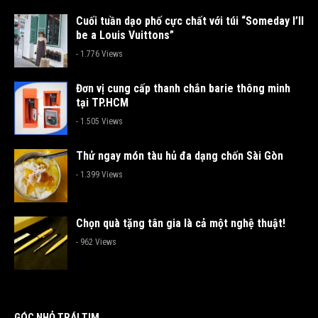
Cuối tuần dạo phố cực chất với túi “Someday I’ll
be a Louis Vuittons”
- 1.776 Views
Đơn vị cung cấp thanh chắn barie thông minh
tại TP.HCM
- 1.505 Views
Thử ngay món tàu hủ đa dạng chốn Sài Gòn
- 1.399 Views
Chọn quà tặng tân gia là cả một nghệ thuật!
- 962 Views
GÓC NHỎ TRÁI TIM