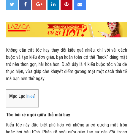
Không cần cắt tóc hay thay đổi kiểu quá nhiều, chỉ với vài cách
buộc và tạo kiểu đơn giản, bạn hoàn toàn có thể “hack” dáng mặt
trở nên thon gọn, hài hòa hơn. Dưới đây là 4 kiểu buộc tóc vừa dễ
thực hiện, vừa giúp che khuyết điểm gương mặt một cách tinh tế
mà bạn nên thử ngay.
Mục Lục
[
hide
]
Tóc búi rẽ ngôi giữa thả mái bay
Kiểu tóc này đặc biệt phù hợp với những ai có gương mặt tròn
hoặc hơi bầu bĩnh. Phần rẽ ngôi giữa giúp tạo sự cân đối, trong