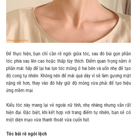
Để thực hiện, bạn chỉ cần rẽ ngôi giữa tóc, sau đó búi gọn phần
tóc phía sau lên cao hoặc thấp tùy thích. Điểm quan trọng nằm ở
phần mái: hãy để lại hai lọn tóc mỏng ở hai bên và uốn nhẹ để tạo
độ cong tự nhiên. Không nên để mái quá dày vì sẽ làm gương mặt
nặng nề hơn, thay vào đó hãy giữ độ mỏng vừa phải để tạo hiệu
ứng mềm mại.
Kiểu tóc này mang lại vẻ ngoài nữ tính, nhẹ nhàng nhưng vẫn rất
hiện đại. Đặc biệt, khi kết hợp với trang điểm tự nhiên, bạn sẽ có
một diện mạo vừa thanh thoát vừa cuốn hút.
Tóc búi rẽ ngôi lệch