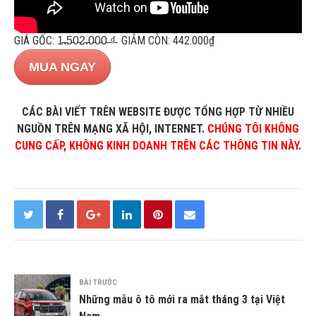
GIÁ GỐC: 1̵.̵5̵0̵2̵.̵0̵0̵0̵ ̵₫̵ GIẢM CÒN: 442.000₫
MUA NGAY
CÁC BÀI VIẾT TRÊN WEBSITE ĐƯỢC TỔNG HỢP TỪ NHIỀU
NGUỒN TRÊN MẠNG XÃ HỘI, INTERNET.
CHÚNG TÔI KHÔNG
CUNG CẤP, KHÔNG KINH DOANH TRÊN CÁC THÔNG TIN NÀY
.
BÀI TRƯỚC
Những mẫu ô tô mới ra mắt tháng 3 tại Việt