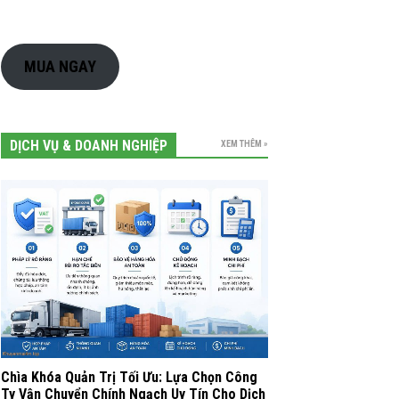
MUA NGAY
DỊCH VỤ & DOANH NGHIỆP
XEM THÊM »
Chìa Khóa Quản Trị Tối Ưu: Lựa Chọn Công
Ty Vận Chuyển Chính Ngạch Uy Tín Cho Dịch