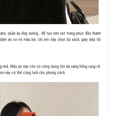
eans, quần âu ống suông… để tạo nên set trang phục đầy thanh
 diện áo sơ mi màu be, chị em hãy chọn túi xách, giày dép tối
ng nhã. Mẫu áo này còn có công dụng tôn da sáng hồng rạng rỡ.
item này có thể cộng tuổi cho phong cách.