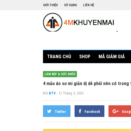
GIỚI THIỆU
SỬ DỤNG
LIÊN HỆ
TRANG CHỦ
SHOP
MÃ GIẢM GIÁ
LÀM ĐẸP & SỨC KHỎE
4 mẫu áo sơ mi giản dị dễ phối nên có trong 
Bởi
BTV
- 12 Tháng 5, 2023
Twitter
Facebook
Goog