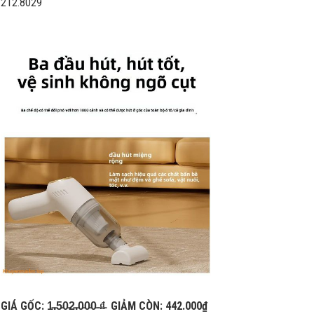
212.8029
GIÁ GỐC: 1̵.̵5̵0̵2̵.̵0̵0̵0̵ ̵₫̵ GIẢM CÒN: 442.000₫