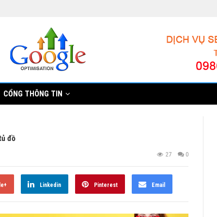
CỔNG THÔNG TIN
tủ đồ
27
0
le+
Linkedin
Pinterest
Email