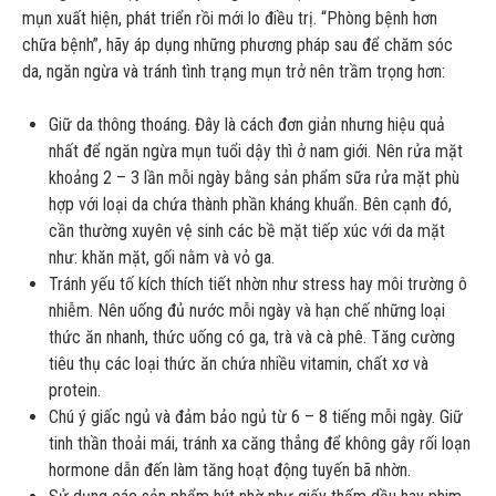
mụn xuất hiện, phát triển rồi mới lo điều trị. “Phòng bệnh hơn
chữa bệnh”, hãy áp dụng những phương pháp sau để chăm sóc
da, ngăn ngừa và tránh tình trạng mụn trở nên trầm trọng hơn:
Giữ da thông thoáng. Đây là cách đơn giản nhưng hiệu quả
nhất để ngăn ngừa mụn tuổi dậy thì ở nam giới. Nên rửa mặt
khoảng 2 – 3 lần mỗi ngày bằng sản phẩm sữa rửa mặt phù
hợp với loại da chứa thành phần kháng khuẩn. Bên cạnh đó,
cần thường xuyên vệ sinh các bề mặt tiếp xúc với da mặt
như: khăn mặt, gối nằm và vỏ ga.
Tránh yếu tố kích thích tiết nhờn như stress hay môi trường ô
nhiễm. Nên uống đủ nước mỗi ngày và hạn chế những loại
thức ăn nhanh, thức uống có ga, trà và cà phê. Tăng cường
tiêu thụ các loại thức ăn chứa nhiều vitamin, chất xơ và
protein.
Chú ý giấc ngủ và đảm bảo ngủ từ 6 – 8 tiếng mỗi ngày. Giữ
tinh thần thoải mái, tránh xa căng thẳng để không gây rối loạn
hormone dẫn đến làm tăng hoạt động tuyến bã nhờn.