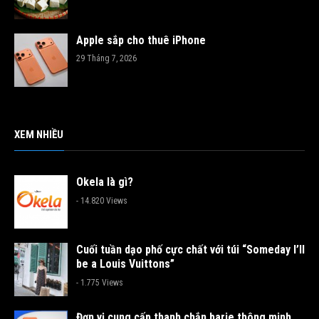
Apple sắp cho thuê iPhone
29 Tháng 7, 2026
XEM NHIỀU
Okela là gì?
- 14.820 Views
Cuối tuần dạo phố cực chất với túi “Someday I’ll
be a Louis Vuittons”
- 1.775 Views
Đơn vị cung cấp thanh chắn barie thông minh