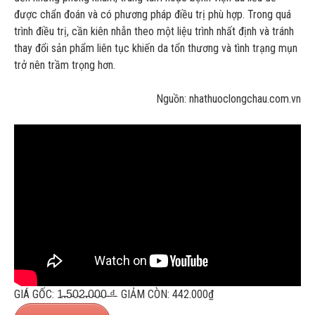
được chẩn đoán và có phương pháp điều trị phù hợp. Trong quá
trình điều trị, cần kiên nhẫn theo một liệu trình nhất định và tránh
thay đổi sản phẩm liên tục khiến da tổn thương và tình trạng mụn
trở nên trầm trọng hơn.
Nguồn: nhathuoclongchau.com.vn
GIÁ GỐC: 1̵.̵5̵0̵2̵.̵0̵0̵0̵ ̵₫̵ GIẢM CÒN: 442.000₫