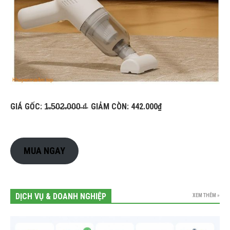
GIÁ GỐC: 1̵.̵5̵0̵2̵.̵0̵0̵0̵ ̵₫̵ GIẢM CÒN: 442.000₫
MUA NGAY
DỊCH VỤ & DOANH NGHIỆP
XEM THÊM »