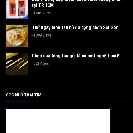
tại TP.HCM
- 1.505 Views
Thử ngay món tàu hủ đa dạng chốn Sài Gòn
- 1.399 Views
Chọn quà tặng tân gia là cả một nghệ thuật!
- 962 Views
GÓC NHỎ TRÁI TIM