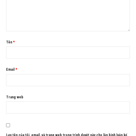
Tên
*
Email
*
Trang web
Lưu tên của tôi, email, và trang web trong trình duyệt này cho lần bình luận kế