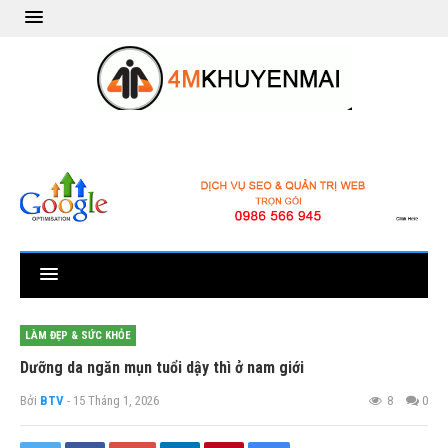
LÀM ĐẸP & SỨC KHỎE
Dưỡng da ngăn mụn tuổi dậy thì ở nam giới
Bởi
BTV
- 15 Tháng 1, 2026
8
0