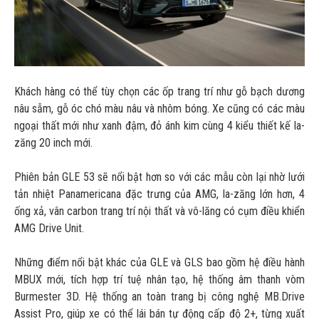
Khách hàng có thể tùy chọn các ốp trang trí như gỗ bạch dương
nâu sẫm, gỗ óc chó màu nâu và nhôm bóng. Xe cũng có các màu
ngoại thất mới như xanh đậm, đỏ ánh kim cùng 4 kiểu thiết kế la-
zăng 20 inch mới.
Phiên bản GLE 53 sẽ nổi bật hơn so với các mẫu còn lại nhờ lưới
tản nhiệt Panamericana đặc trưng của AMG, la-zăng lớn hơn, 4
ống xả, vân carbon trang trí nội thất và vô-lăng có cụm điều khiển
AMG Drive Unit.
Những điểm nổi bật khác của GLE và GLS bao gồm hệ điều hành
MBUX mới, tích hợp trí tuệ nhân tạo, hệ thống âm thanh vòm
Burmester 3D. Hệ thống an toàn trang bị công nghệ MB.Drive
Assist Pro, giúp xe có thể lái bán tự động cấp độ 2+, từng xuất