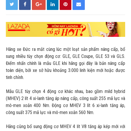
Hãng xe Đức ra mắt cùng lúc một loạt sản phẩm nâng cấp, bổ
sung nhiều tùy chọn động cơ: GLE, GLE Coupe, GLE 53 và GLS.
Điểm nhấn chính là mẫu GLE khi hãng gọi đây là bản nâng cấp
toàn diện, bởi xe sở hữu khoảng 3.000 linh kiện mới hoặc được
tinh chỉnh.
Mẫu GLE tùy chọn 4 động cơ khác nhau, bao gồm mild hybrid
(MHEV) 2 lít 4 xi-lanh tăng áp nâng cấp, công suất 255 mã lực và
mô-men xoắn 400 Nm. Động cơ MHEV 3 lít 6 xi-lanh tăng áp,
công suất 375 mã lực và mô-men xoắn 560 Nm.
Hãng cũng bổ sung động cơ MHEV 4 lít V8 tăng áp kép mới với