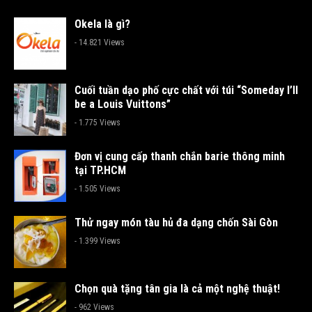
Okela là gì?
- 14.821 Views
Cuối tuần dạo phố cực chất với túi “Someday I’ll
be a Louis Vuittons”
- 1.775 Views
Đơn vị cung cấp thanh chắn barie thông minh
tại TP.HCM
- 1.505 Views
Thử ngay món tàu hủ đa dạng chốn Sài Gòn
- 1.399 Views
Chọn quà tặng tân gia là cả một nghệ thuật!
- 962 Views