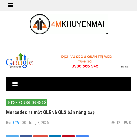
Ô TÔ – XE & ĐỜI SỐNG SỐ
Mercedes ra mắt GLE và GLS bản nâng cấp
Bởi
BTV
- 30 Tháng 3, 2026
12
0