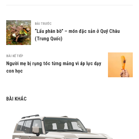
BÀI TRƯỚC
“Lẩu phân bò” – món đặc sản ở Quý Châu
(Trung Quốc)
BÀI KẾ TIẾP
Người mẹ bị rụng tóc từng mảng vì áp lực dạy
con học
BÀI KHÁC