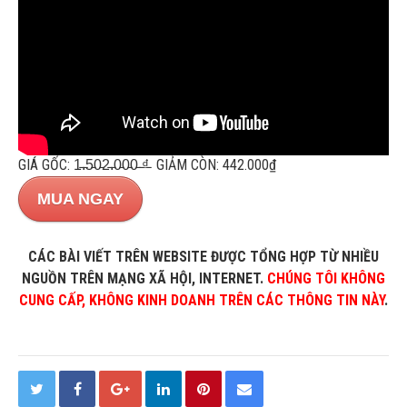
GIÁ GỐC: 1̵.̵5̵0̵2̵.̵0̵0̵0̵ ̵₫̵ GIẢM CÒN: 442.000₫
MUA NGAY
CÁC BÀI VIẾT TRÊN WEBSITE ĐƯỢC TỔNG HỢP TỪ NHIỀU
NGUỒN TRÊN MẠNG XÃ HỘI, INTERNET.
CHÚNG TÔI KHÔNG
CUNG CẤP, KHÔNG KINH DOANH TRÊN CÁC THÔNG TIN NÀY
.