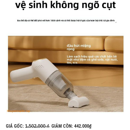
GIÁ GỐC: 1̵.̵5̵0̵2̵.̵0̵0̵0̵ ̵₫̵ GIẢM CÒN: 442.000₫