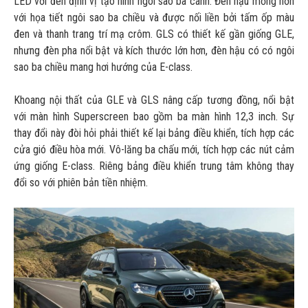
LED với đèn định vị tạo hình ngôi sao ba cánh. Đèn hậu mỏng hơn
với họa tiết ngôi sao ba chiều và được nối liền bởi tấm ốp màu
đen và thanh trang trí mạ crôm. GLS có thiết kế gần giống GLE,
nhưng đèn pha nổi bật và kích thước lớn hơn, đèn hậu có có ngôi
sao ba chiều mang hơi hướng của E-class.
Khoang nội thất của GLE và GLS nâng cấp tương đồng, nổi bật
với màn hình Superscreen bao gồm ba màn hình 12,3 inch. Sự
thay đổi này đòi hỏi phải thiết kế lại bảng điều khiển, tích hợp các
cửa gió điều hòa mới. Vô-lăng ba chấu mới, tích hợp các nút cảm
ứng giống E-class. Riêng bảng điều khiển trung tâm không thay
đổi so với phiên bản tiền nhiệm.