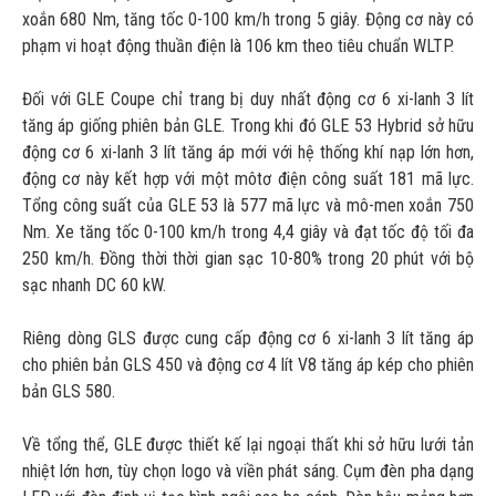
xoắn 680 Nm, tăng tốc 0-100 km/h trong 5 giây. Động cơ này có
phạm vi hoạt động thuần điện là 106 km theo tiêu chuẩn WLTP.
Đối với GLE Coupe chỉ trang bị duy nhất động cơ 6 xi-lanh 3 lít
tăng áp giống phiên bản GLE. Trong khi đó GLE 53 Hybrid sở hữu
động cơ 6 xi-lanh 3 lít tăng áp mới với hệ thống khí nạp lớn hơn,
động cơ này kết hợp với một môtơ điện công suất 181 mã lực.
Tổng công suất của GLE 53 là 577 mã lực và mô-men xoắn 750
Nm. Xe tăng tốc 0-100 km/h trong 4,4 giây và đạt tốc độ tối đa
250 km/h. Đồng thời thời gian sạc 10-80% trong 20 phút với bộ
sạc nhanh DC 60 kW.
Riêng dòng GLS được cung cấp động cơ 6 xi-lanh 3 lít tăng áp
cho phiên bản GLS 450 và động cơ 4 lít V8 tăng áp kép cho phiên
bản GLS 580.
Về tổng thể, GLE được thiết kế lại ngoại thất khi sở hữu lưới tản
nhiệt lớn hơn, tùy chọn logo và viền phát sáng. Cụm đèn pha dạng