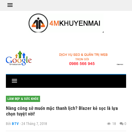
LÀM ĐẸP & SỨC KHỎE
Nàng công sở muốn mặc thanh lịch? Blazer kẻ sọc là lựa
chọn tuyệt vời!
Bởi
BTV
- 24 Tháng 7, 2018
18
0