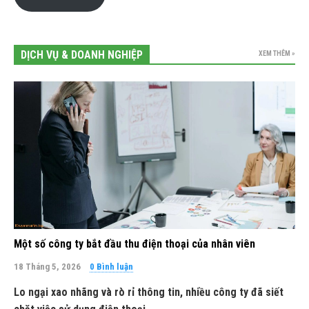
DỊCH VỤ & DOANH NGHIỆP
XEM THÊM »
Một số công ty bắt đầu thu điện thoại của nhân viên
18 Tháng 5, 2026
0 Bình luận
Lo ngại xao nhãng và rò rỉ thông tin, nhiều công ty đã siết