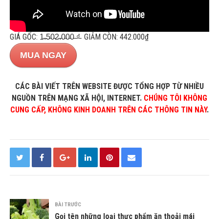
GIÁ GỐC: 1̵.̵5̵0̵2̵.̵0̵0̵0̵ ̵₫̵ GIẢM CÒN: 442.000₫
MUA NGAY
CÁC BÀI VIẾT TRÊN WEBSITE ĐƯỢC TỔNG HỢP TỪ NHIỀU
NGUỒN TRÊN MẠNG XÃ HỘI, INTERNET.
CHÚNG TÔI KHÔNG
CUNG CẤP, KHÔNG KINH DOANH TRÊN CÁC THÔNG TIN NÀY
.
BÀI TRƯỚC
Gọi tên những loại thực phẩm ăn thoải mái