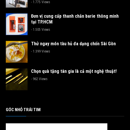
- 1.775 Views
Đơn vị cung cấp thanh chắn barie thông minh
tại TP.HCM
- 1.505 Views
Thử ngay món tàu hủ đa dạng chốn Sài Gòn
- 1.399 Views
Chọn quà tặng tân gia là cả một nghệ thuật!
- 962 Views
GÓC NHỎ TRÁI TIM