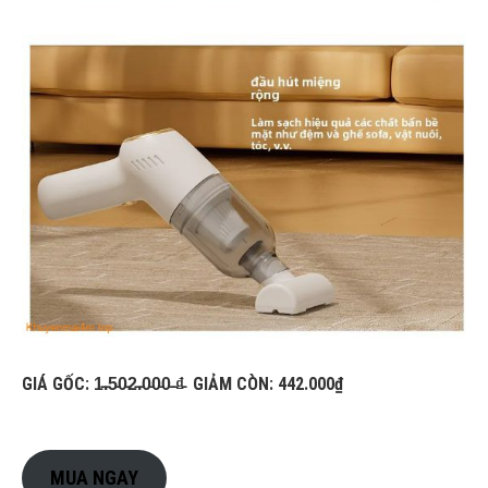
GIÁ GỐC: 1̵.̵5̵0̵2̵.̵0̵0̵0̵ ̵₫̵ GIẢM CÒN: 442.000₫
MUA NGAY