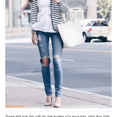
Trong tiết trời ẩm ướt do ảnh hưởng của mưa bão, phái đẹp Việt