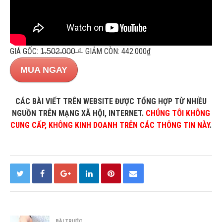
GIÁ GỐC: 1̵.̵5̵0̵2̵.̵0̵0̵0̵ ̵₫̵ GIẢM CÒN: 442.000₫
MUA NGAY
CÁC BÀI VIẾT TRÊN WEBSITE ĐƯỢC TỔNG HỢP TỪ NHIỀU
NGUỒN TRÊN MẠNG XÃ HỘI, INTERNET.
CHÚNG TÔI KHÔNG
CUNG CẤP, KHÔNG KINH DOANH TRÊN CÁC THÔNG TIN NÀY
.
BÀI TRƯỚC