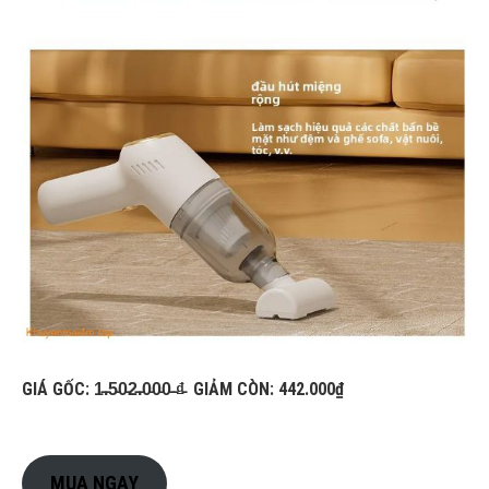
GIÁ GỐC: 1̵.̵5̵0̵2̵.̵0̵0̵0̵ ̵₫̵ GIẢM CÒN: 442.000₫
MUA NGAY