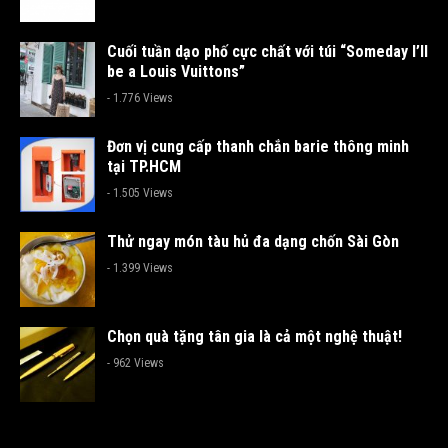
Cuối tuần dạo phố cực chất với túi “Someday I’ll
be a Louis Vuittons”
- 1.776 Views
Đơn vị cung cấp thanh chắn barie thông minh
tại TP.HCM
- 1.505 Views
Thử ngay món tàu hủ đa dạng chốn Sài Gòn
- 1.399 Views
Chọn quà tặng tân gia là cả một nghệ thuật!
- 962 Views