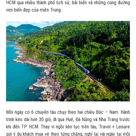
HCM qua nhiều thành phố lịch sử, bãi biển và những cung đường
ven biển đẹp của miền Trung.
Mỗi ngày có 6 chuyến tàu chạy theo hai chiều Bắc – Nam. Hành
trình kéo dài hơn 30 giờ, đi qua Huế, Đà Nẵng và Nha Trang trước
khi đến TP HCM. Thay vì ngồi liên tục trên tàu, Travel + Leisure
gợi ý du khách mua vé theo từng chặng, nghỉ lại vài ngày tại mỗi