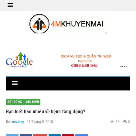
ĐỜI SỐNG – GIA ĐÌNH
Bạn biết bao nhiêu về bệnh tăng động?
Bởi
msmay
- 23 Tháng 8, 2018
18
0