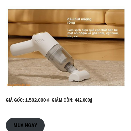
GIÁ GỐC: 1̵.̵5̵0̵2̵.̵0̵0̵0̵ ̵₫̵ GIẢM CÒN: 442.000₫
MUA NGAY