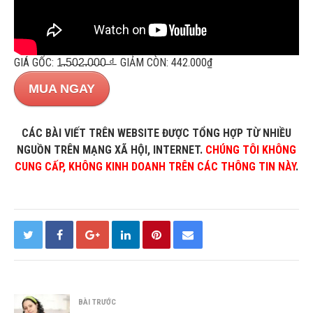
GIÁ GỐC: 1̵.̵5̵0̵2̵.̵0̵0̵0̵ ̵₫̵ GIẢM CÒN: 442.000₫
MUA NGAY
CÁC BÀI VIẾT TRÊN WEBSITE ĐƯỢC TỔNG HỢP TỪ NHIỀU
NGUỒN TRÊN MẠNG XÃ HỘI, INTERNET.
CHÚNG TÔI KHÔNG
CUNG CẤP, KHÔNG KINH DOANH TRÊN CÁC THÔNG TIN NÀY
.
BÀI TRƯỚC