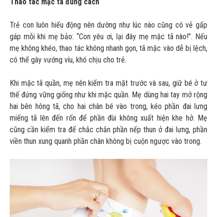
Thao tác mặc tã đúng cách
Trẻ con luôn hiếu động nên dường như lúc nào cũng có vẻ gấp
gáp mỗi khi mẹ bảo: “Con yêu ơi, lại đây mẹ mặc tã nào!”. Nếu
mẹ không khéo, thao tác không nhanh gọn, tã mặc vào dễ bị lệch,
có thể gây vướng víu, khó chịu cho trẻ.
Khi mặc tã quần, mẹ nên kiểm tra mặt trước và sau, giữ bé ở tư
thế đứng vững giống như khi mặc quần. Mẹ dùng hai tay mở rộng
hai bên hông tã, cho hai chân bé vào trong, kéo phần đai lưng
miếng tã lên đến rốn để phần đùi không xuất hiện khe hở. Mẹ
cũng cần kiểm tra để chắc chắn phần nếp thun ở đai lưng, phần
viền thun xung quanh phần chân không bị cuộn ngược vào trong.