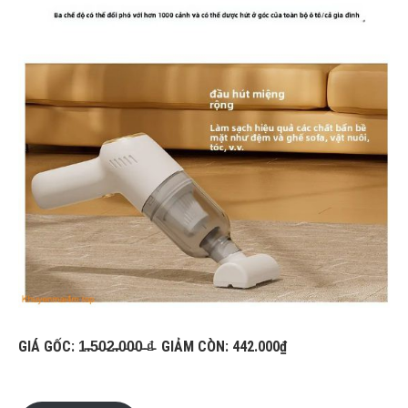
GIÁ GỐC: 1̵.̵5̵0̵2̵.̵0̵0̵0̵ ̵₫̵ GIẢM CÒN: 442.000₫