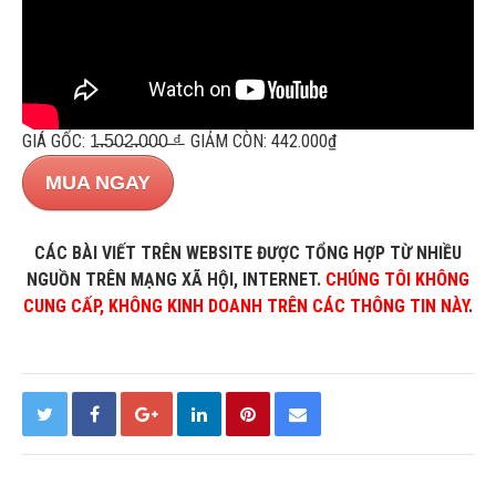
GIÁ GỐC: 1̵.̵5̵0̵2̵.̵0̵0̵0̵ ̵₫̵ GIẢM CÒN: 442.000₫
MUA NGAY
CÁC BÀI VIẾT TRÊN WEBSITE ĐƯỢC TỔNG HỢP TỪ NHIỀU
NGUỒN TRÊN MẠNG XÃ HỘI, INTERNET.
CHÚNG TÔI KHÔNG
CUNG CẤP, KHÔNG KINH DOANH TRÊN CÁC THÔNG TIN NÀY
.