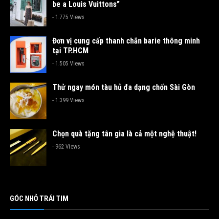
be a Louis Vuittons”
- 1.775 Views
Đơn vị cung cấp thanh chắn barie thông minh
tại TP.HCM
- 1.505 Views
Thử ngay món tàu hủ đa dạng chốn Sài Gòn
- 1.399 Views
Chọn quà tặng tân gia là cả một nghệ thuật!
- 962 Views
GÓC NHỎ TRÁI TIM