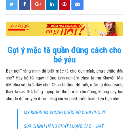
Gợi ý mặc tã quần đúng cách cho
bé yêu
Bạn nghĩ rằng mình đã biết mặc tã cho con mình, chưa chắc đâu
nhé? Hãy bỏ túi ngay những kinh nghiệm chọn tã mà Khuyến Mãi
4M chia sẻ dưới đây như: Chọn tã theo độ tuổi, mặc tã đúng cách,
thay tã sau 3-4 tiếng… giúp bé thoải mái vận động, không gây hại
cho da để bé yêu được nâng niu và phát triển toàn diện bạn nhé.
MY KINGDOM VƯƠNG QUỐC ĐỒ CHƠI CHO BÉ
SỮA CHÍNH HÃNG CHẤT LƯỢNG CAO – ĐẶT