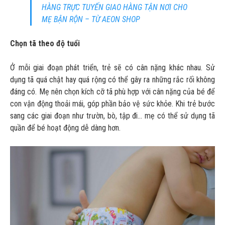
HÀNG TRỰC TUYẾN GIAO HÀNG TẬN NƠI CHO
MẸ BẬN RỘN – TỪ AEON SHOP
Chọn tã theo độ tuổi
Ở mỗi giai đoạn phát triển, trẻ sẽ có cân nặng khác nhau. Sử
dụng tã quá chật hay quá rộng có thể gây ra những rắc rối không
đáng có. Mẹ nên chọn kích cỡ tã phù hợp với cân nặng của bé để
con vận động thoải mái, góp phần bảo vệ sức khỏe. Khi trẻ bước
sang các giai đoạn như trườn, bò, tập đi… mẹ có thể sử dụng tã
quần để bé hoạt động dễ dàng hơn.