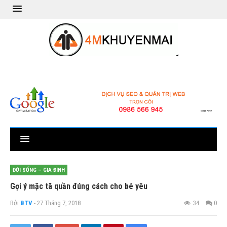
ĐỜI SỐNG – GIA ĐÌNH
Gợi ý mặc tã quần đúng cách cho bé yêu
Bởi
BTV
- 27 Tháng 7, 2018
34
0